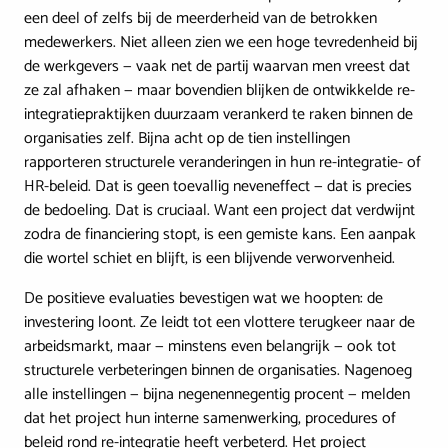
een deel of zelfs bij de meerderheid van de betrokken
medewerkers. Niet alleen zien we een hoge tevredenheid bij
de werkgevers — vaak net de partij waarvan men vreest dat
ze zal afhaken — maar bovendien blijken de ontwikkelde re-
integratiepraktijken duurzaam verankerd te raken binnen de
organisaties zelf. Bijna acht op de tien instellingen
rapporteren structurele veranderingen in hun re-integratie- of
HR-beleid. Dat is geen toevallig neveneffect — dat is precies
de bedoeling. Dat is cruciaal. Want een project dat verdwijnt
zodra de financiering stopt, is een gemiste kans. Een aanpak
die wortel schiet en blijft, is een blijvende verworvenheid.
De positieve evaluaties bevestigen wat we hoopten: de
investering loont. Ze leidt tot een vlottere terugkeer naar de
arbeidsmarkt, maar — minstens even belangrijk — ook tot
structurele verbeteringen binnen de organisaties. Nagenoeg
alle instellingen — bijna negenennegentig procent — melden
dat het project hun interne samenwerking, procedures of
beleid rond re-integratie heeft verbeterd. Het project