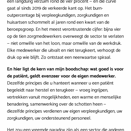
een langdurig verzuim rond de vier procent — en die curve
gaat al sinds 2019 de verkeerde kant op. Het burn-
outpercentage bij verpleegkundigen, zorgkundigen en
huisartsen schommelt al jaren rond een kwart van de
beroepsgroep. En het meest verontrustende cijfer: bijna vier
op de tien zorgmedewerkers overweegt de sector te verlaten
— niet omwille van het loon, maar omwille van de werkdruk.
Elke medewerker die uitvalt en niet terugkeert, verhoogt de
druk op wie blijft. Zo ontstaat een neerwaartse spiraal.
En hier ligt de kern van mijn boodschap: wat goed is voor
de patiënt, geldt evenzeer voor de eigen medewerker.
Dezelfde principes die u hanteert wanneer u een patiënt
begeleidt naar herstel en terugkeer — vroeg ingrijpen,
vertrekken vanuit mogelijkheden, een warme en menselijke
benadering, samenwerking over de schotten heen —
diezelfde principes verdienen uw eigen verpleegkundigen, uw
zorgkundigen, uw ondersteunend personeel.
Het zou een vreemde paradox zijn als een sector die anderen