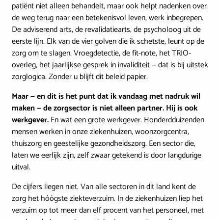
patiënt niet alleen behandelt, maar ook helpt nadenken over
de weg terug naar een betekenisvol leven, werk inbegrepen.
De adviserend arts, de revalidatiearts, de psycholoog uit de
eerste lijn. Elk van de vier golven die ik schetste, leunt op de
zorg om te slagen. Vroegdetectie, de fit-note, het TRIO-
overleg, het jaarlijkse gesprek in invaliditeit — dat is bij uitstek
zorglogica. Zonder u blijft dit beleid papier.
Maar — en dit is het punt dat ik vandaag met nadruk wil
maken — de zorgsector is niet alleen partner. Hij is ook
werkgever.
En wat een grote werkgever. Honderdduizenden
mensen werken in onze ziekenhuizen, woonzorgcentra,
thuiszorg en geestelijke gezondheidszorg. Een sector die,
laten we eerlijk zijn, zelf zwaar getekend is door langdurige
uitval.
De cijfers liegen niet. Van alle sectoren in dit land kent de
zorg het hóógste ziekteverzuim. In de ziekenhuizen liep het
verzuim op tot meer dan elf procent van het personeel, met