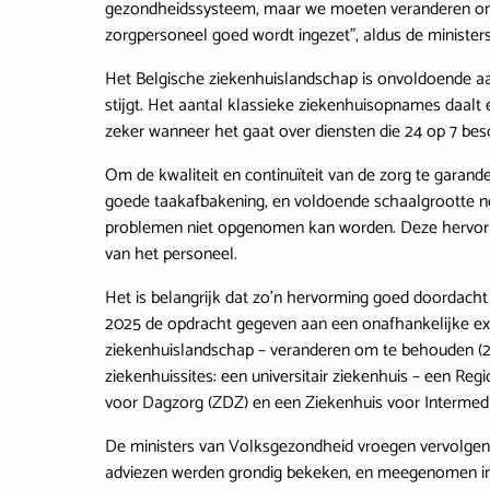
gezondheidssysteem, maar we moeten veranderen om t
zorgpersoneel goed wordt ingezet”, aldus de ministers
Het Belgische ziekenhuislandschap is onvoldoende a
stijgt. Het aantal klassieke ziekenhuisopnames daal
zeker wanneer het gaat over diensten die 24 op 7 bes
Om de kwaliteit en continuïteit van de zorg te garan
goede taakafbakening, en voldoende schaalgrootte nodi
problemen niet opgenomen kan worden. Deze hervormi
van het personeel.
Het is belangrijk dat zo’n hervorming goed doordach
2025 de opdracht gegeven aan een onafhankelijke ex
ziekenhuislandschap – veranderen om te behouden (2
ziekenhuissites: een universitair ziekenhuis – een R
voor Dagzorg (ZDZ) en een Ziekenhuis voor Intermediai
De ministers van Volksgezondheid vroegen vervolgens
adviezen werden grondig bekeken, en meegenomen in 