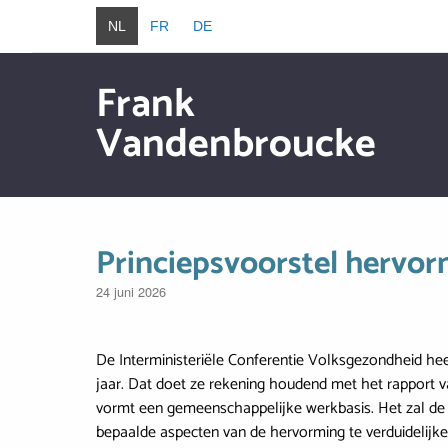
Overslaan en naar de inhoud gaan
NL
FR
DE
Frank
Vandenbroucke
Overslaan en naar de inhoud gaan
Princiepsvoorstel hervo
24 juni 2026
De Interministeriële Conferentie Volksgezondheid he
jaar. Dat doet ze rekening houdend met het rapport v
vormt een gemeenschappelijke werkbasis. Het zal de m
bepaalde aspecten van de hervorming te verduidelijk