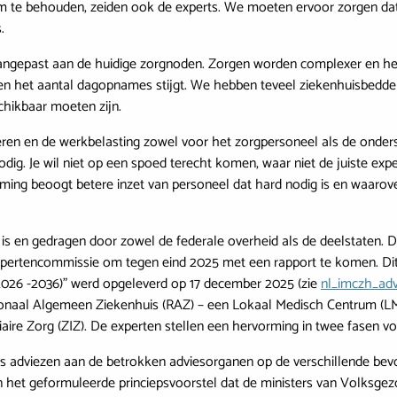
e behouden, zeiden ook de experts. We moeten ervoor zorgen dat p
.
angepast aan de huidige zorgnoden. Zorgen worden complexer en he
t en het aantal dagopnames stijgt. We hebben teveel ziekenhuisbedde
chikbaar moeten zijn.
deren en de werkbelasting zowel voor het zorgpersoneel als de onde
g. Je wil niet op een spoed terecht komen, waar niet de juiste exper
ng beoogt betere inzet van personeel dat hard nodig is en waarov
t is en gedragen door zowel de federale overheid als de deelstaten
pertencommissie om tegen eind 2025 met een rapport te komen. Di
026 -2036)” werd opgeleverd op 17 december 2025 (zie
nl_imczh_adv
egionaal Algemeen Ziekenhuis (RAZ) – een Lokaal Medisch Centrum (L
re Zorg (ZIZ). De experten stellen een hervorming in twee fasen voo
 adviezen aan de betrokken adviesorganen op de verschillende bevo
het geformuleerde princiepsvoorstel dat de ministers van Volksg