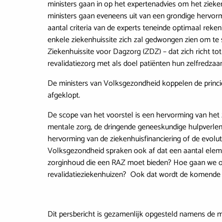
ministers gaan in op het expertenadvies om het ziekenh
ministers gaan eveneens uit van een grondige hervormi
aantal criteria van de experts teneinde optimaal rek
enkele ziekenhuissite zich zal gedwongen zien om te 
Ziekenhuissite voor Dagzorg (ZDZ) – dat zich richt to
revalidatiezorg met als doel patiënten hun zelfredzaa
De ministers van Volksgezondheid koppelen de princiep
afgeklopt.
De scope van het voorstel is een hervorming van het 
mentale zorg, de dringende geneeskundige hulpverleni
hervorming van de ziekenhuisfinanciering of de evol
Volksgezondheid spraken ook af dat een aantal eleme
zorginhoud die een RAZ moet bieden? Hoe gaan we om
revalidatieziekenhuizen? Ook dat wordt de komende
Dit persbericht is gezamenlijk opgesteld namens de mi