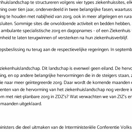
uislandschap te structureren volgens vier types ziekenhuissites, elk 
ng over tien jaar, onderverdeeld in twee belangrijke fasen, waartuss
ening te houden met nabijheid van zorg, ook in meer afgelegen en ru
sluiten. Sommige sites die onvoldoende activiteit en bedden hebben
t ambulante specialistische zorg en dagopnames - of een Ziekenhuis v
mheid te laten terugwinnen of versterken na hun ziekenhuisverblijf.
sbeslissing nu terug aan de respectievelijke regeringen. In septemb
ziekenhuislandschap. Dit landschap is evenwel geen eiland. De hervo
ng, en op andere belangrijke hervormingen die in de steigers staan,
utie naar meer geïntegreerde zorg. Daar wordt de komende maanden e
nten van de hervorming van het ziekenhuislandschap nog verdere in
 met niet-planbare zorg in ZDZ’s? Wat verwachten we van ZIZ’s en 
 maanden uitgeklaard.
nisters die deel uitmaken van de Interministeriële Conferentie Volk