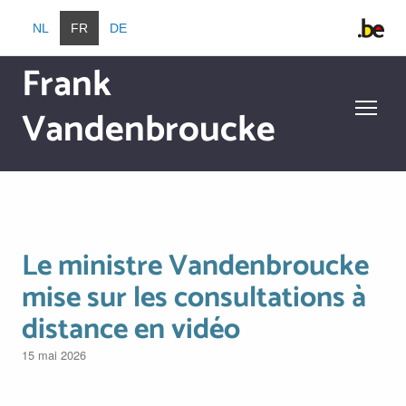
Aller au contenu principal
NL
FR
DE
Frank
Vandenbroucke
Aller au contenu principal
Le ministre Vandenbroucke
mise sur les consultations à
distance en vidéo
15 mai 2026